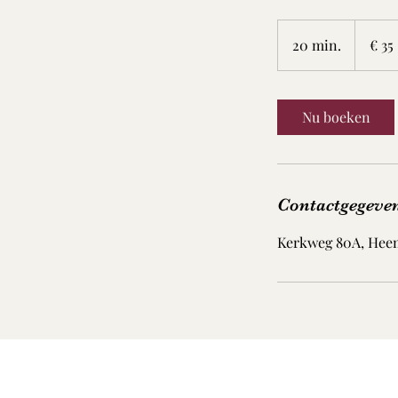
35
euro
20 min.
2
€ 35
0
m
i
Nu boeken
n
.
Contactgegeve
Kerkweg 80A, Heem