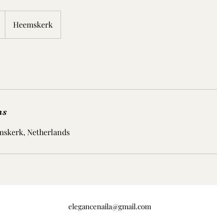
Heemskerk
ns
skerk, Netherlands
elegancenaila@gmail.com