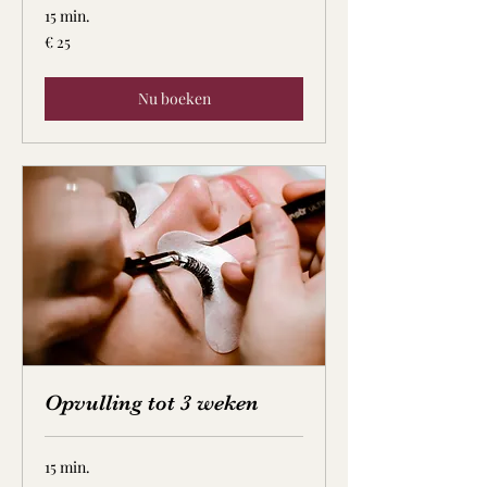
15 min.
25
€ 25
euro
Nu boeken
Opvulling tot 3 weken
15 min.
30