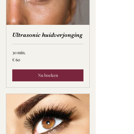
Ultrasonic huidverjonging
30 min.
60
€ 60
euro
Nu boeken