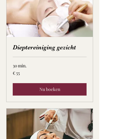
Dieptereiniging gezicht
30 min.
55
€ 55
euro
Nu boeken