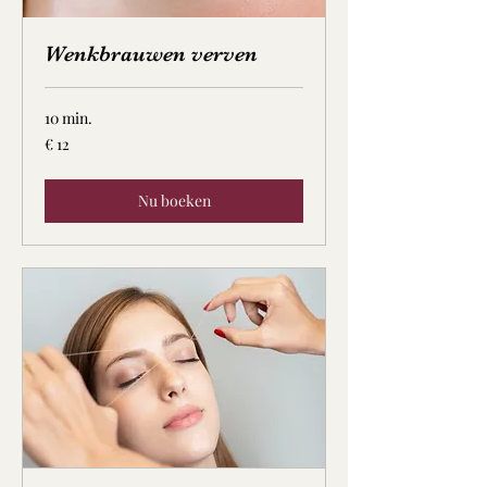
Wenkbrauwen verven
10 min.
12
€ 12
euro
Nu boeken