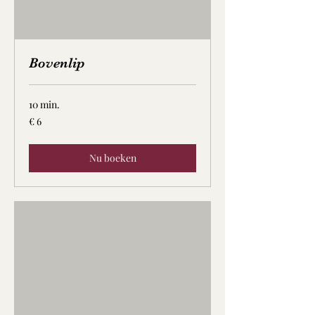
Bovenlip
10 min.
6
€ 6
euro
Nu boeken