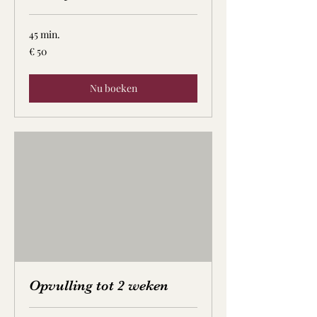
45 min.
50
€ 50
euro
Nu boeken
Opvulling tot 2 weken