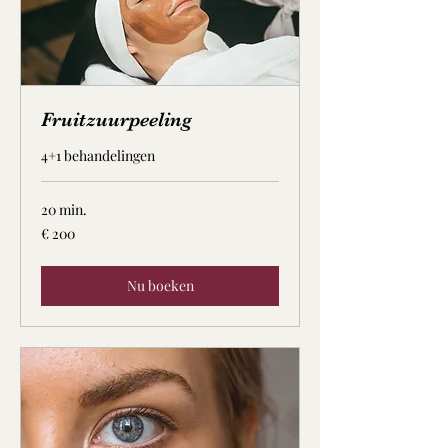
Fruitzuurpeeling
4+1 behandelingen
20 min.
200
€ 200
euro
Nu boeken