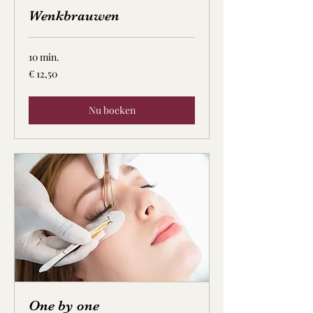
Wenkbrauwen
10 min.
12,50
€ 12,50
euro
Nu boeken
One by one