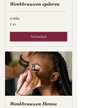
Wenkbrauwen epileren
15 min.
10
€ 10
euro
Nu boeken
Wenkbrauwen Henna