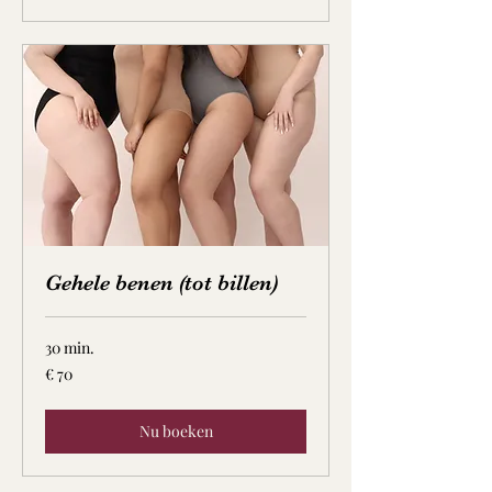
Gehele benen (tot billen)
30 min.
70
€ 70
euro
Nu boeken