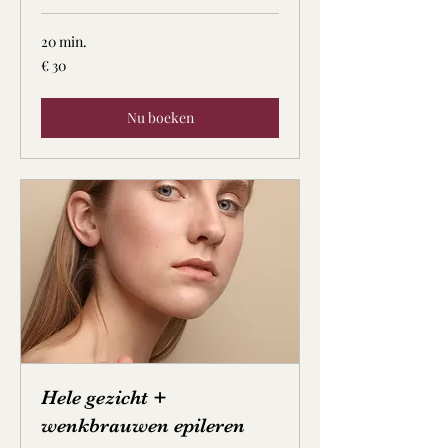
20 min.
30
€ 30
euro
Nu boeken
Hele gezicht +
wenkbrauwen epileren