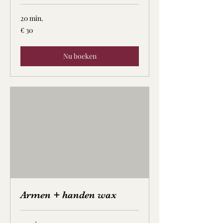
20 min.
30
€ 30
euro
Nu boeken
Armen + handen wax