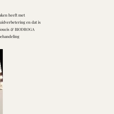
maken heeft met
uidverbetering en dat is
ns Soucis & BIODROGA
behandeling