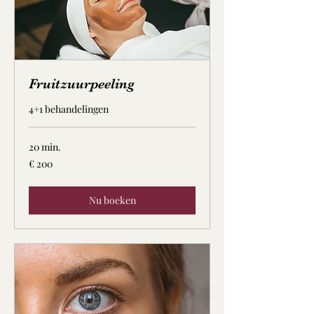
Fruitzuurpeeling
4+1 behandelingen
20 min.
200
€ 200
euro
Nu boeken