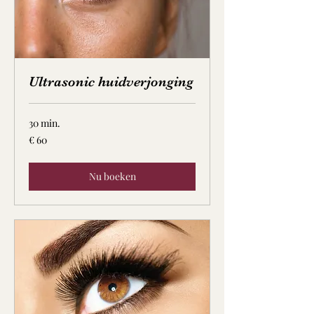
Ultrasonic huidverjonging
30 min.
60
€ 60
euro
Nu boeken