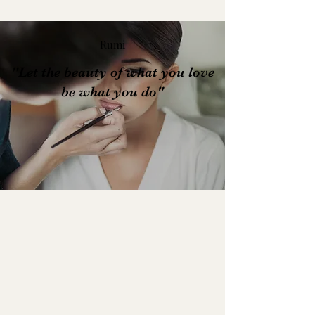
Rumi
"Let the beauty of what you love
be what you do"