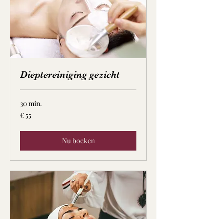
Dieptereiniging gezicht
30 min.
55
€ 55
euro
Nu boeken